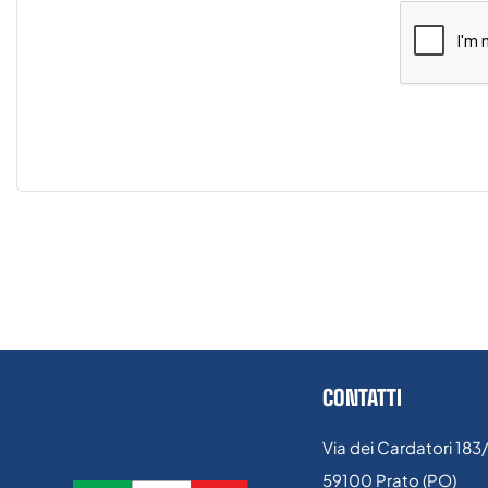
CONTATTI
Via dei Cardatori 183
59100 Prato (PO)