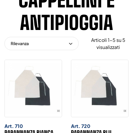
CAPPELLINI E
ANTIPIOGGIA
Articoli 1-5 su 5
Rilevanza
visualizzati
Art.
710
Art.
720
PARANNANZA BIANCA
PARANNANZA BLU