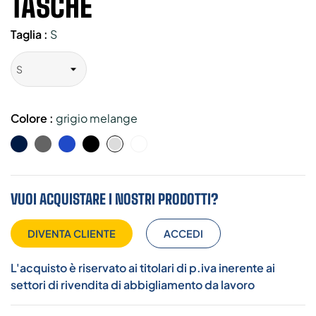
TASCHE
Taglia :
S
Colore :
grigio melange
Blue
grigio
royal
nero
bianco
grigio
Navy
melange
VUOI ACQUISTARE I NOSTRI PRODOTTI?
DIVENTA CLIENTE
ACCEDI
L'acquisto è riservato ai titolari di p.iva inerente ai
settori di rivendita di abbigliamento da lavoro